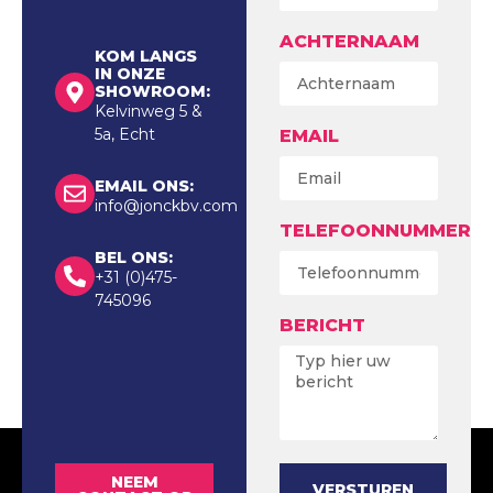
ACHTERNAAM
KOM LANGS
IN ONZE
SHOWROOM:
Kelvinweg 5 &
5a, Echt
EMAIL
EMAIL ONS:
info@jonckbv.com
TELEFOONNUMMER
BEL ONS:
+31 (0)475-
745096
BERICHT
NEEM
VERSTUREN