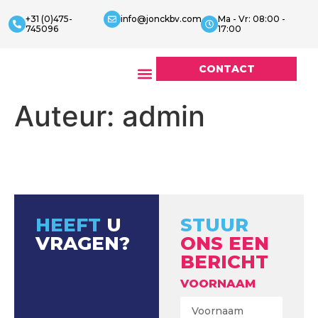
+31 (0)475-
info@jonckbv.com
Ma - Vr: 08:00 -
745096
17:00
CONTACT
Offerte aanvragen
Onze doelgroep
Auteur:
admin
HEEFT
U
STUUR
VRAGEN?
ONS EEN
BERICHT
VOORNAAM